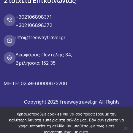
Στοιχεία Επικοινωνίας
+302106898371
+302106898372
info@freewaytravel.gr
Λεωφόρος Πεντέλης 34,
Βριλήσσια 152 35
ΜΗΤΕ: 0259E60000673200
Copyright 2025 freewaytravel.gr All Rights
Reserved.
Χρησιμοποιούμε cookies για να σας προσφέρουμε την
καλύτερη δυνατή εμπειρία στη σελίδα μας. Εάν συνεχίσετε να
χρησιμοποιείτε τη σελίδα, θα υποθέσουμε πως είστε
ικανοποιημένοι με αυτό.