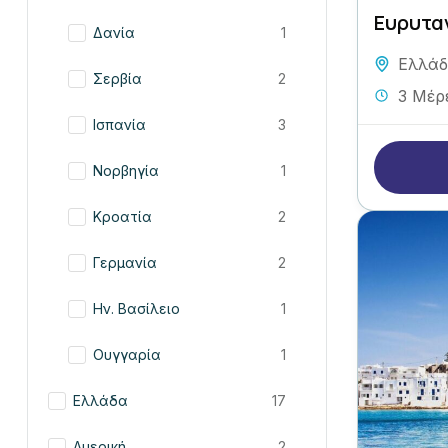
Ευρυτα
Δανία
1
Ελλά
Σερβία
2
3 Μέρ
Ισπανία
3
Νορβηγία
1
Κροατία
2
Γερμανία
2
Ην. Βασίλειο
1
Ουγγαρία
1
Ελλάδα
17
Αμερική
2