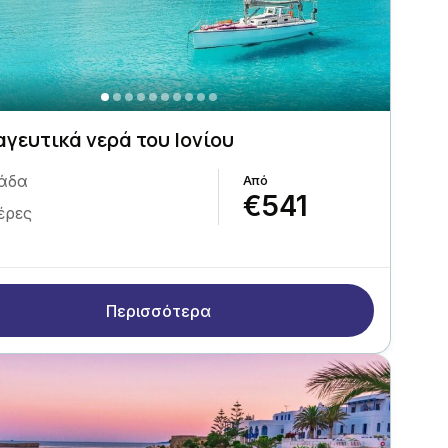
αγευτικά νερά του Ιονίου
άδα
€541
έρες
Περισσότερα