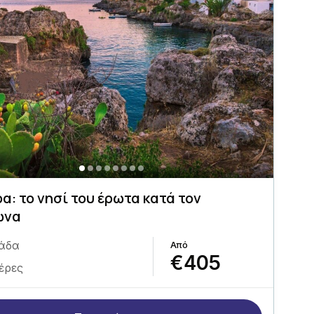
α: το νησί του έρωτα κατά τον
ωνα
άδα
€405
έρες