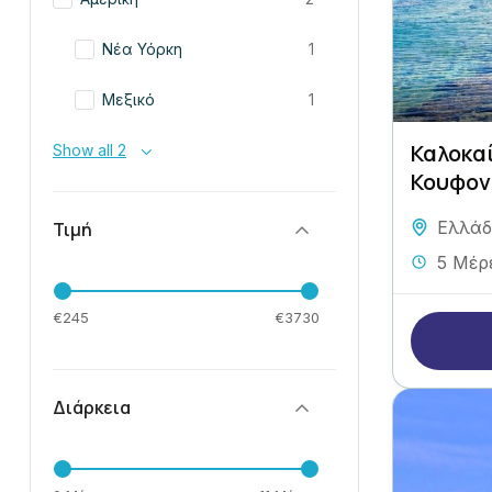
Νέα Υόρκη
1
Μεξικό
1
Καλοκαί
Show all 2
Κουφον
Ελλά
Τιμή
5 Μέρ
€245
€3730
Διάρκεια