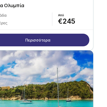
α Ολυμπία
άδα
€245
έρες
Περισσότερα