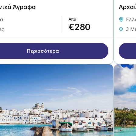
νικά Άγραφα
Αρχαί
δα
Ελλ
€280
ες
3 Μ
Περισσότερα