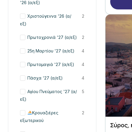
'26 (α/εξ)
Χριστούγεννα '26 (α/
2
εξ)
Πρωτοχρονιά '27 (α/εξ)
2
25η Μαρτίου '27 (α/εξ)
4
Πρωτομαγιά '27 (α/εξ)
4
Πάσχα '27 (α/εξ)
4
Αγίου Πνεύματος '27 (α/
5
εξ)
Κρουαζιέρες
2
εξωτερικού
Σύρος,