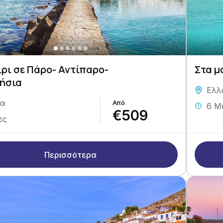
ρι σε Πάρο- Αντίπαρο-
Στα μ
ήσια
Ελλ
δα
6 Μ
€509
ες
Περισσότερα