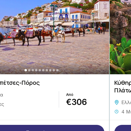
πέτσες-Πόρος
Κύθηρ
Πλάτ
δα
€306
Ελλ
ες
4 Μ