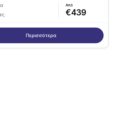
δα
€439
ες
Περισσότερα