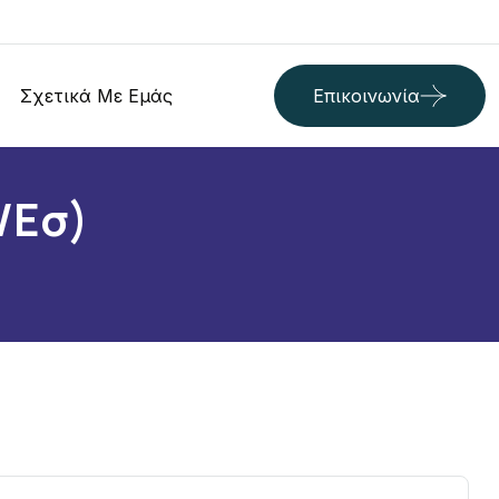
Σχετικά Με Εμάς
Επικοινωνία
/εσ)