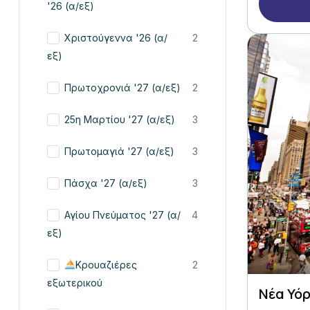
'26 (α/εξ)
Χριστούγεννα '26 (α/
2
εξ)
Πρωτοχρονιά '27 (α/εξ)
2
25η Μαρτίου '27 (α/εξ)
3
Πρωτομαγιά '27 (α/εξ)
3
Πάσχα '27 (α/εξ)
3
Αγίου Πνεύματος '27 (α/
4
εξ)
Κρουαζιέρες
2
εξωτερικού
Νέα Υό