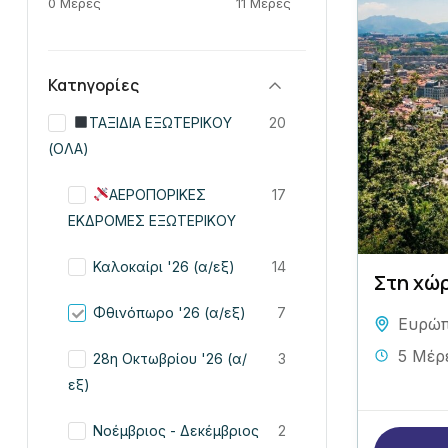
0 Μέρες
11 Μέρες
Κατηγορίες
ΤΑΞΙΔΙΑ ΕΞΩΤΕΡΙΚΟΥ
20
(ΟΛΑ)
ΑΕΡΟΠΟΡΙΚΕΣ
17
ΕΚΔΡΟΜΕΣ ΕΞΩΤΕΡΙΚΟΥ
Καλοκαίρι '26 (α/εξ)
14
Στη χώ
Φθινόπωρο '26 (α/εξ)
7
Ευρώ
5 Μέρ
28η Οκτωβρίου '26 (α/
3
εξ)
Νοέμβριος - Δεκέμβριος
2