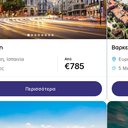
η
Βαρκ
πη
,
Ισπανία
Ευρ
€785
ες
5 Μ
Περισσότερα