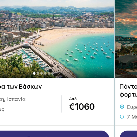
ρα των Βάσκων
Πόντο
φορτω
πη
,
Ισπανία
€1060
Ευρ
ες
7 Μ