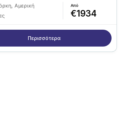
όρκη
,
Αμερική
€1934
ες
Περισσότερα