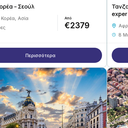
ορέα – Σεούλ
Τανζα
exper
 Κορέα
,
Ασία
€2379
Αφρ
ρες
8 Μ
Περισσότερα