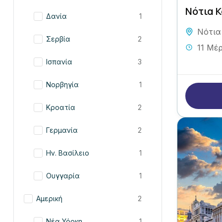
Νότια Κ
Δανία
1
Νότια
Σερβία
2
11 Μέ
Ισπανία
3
Νορβηγία
1
Κροατία
2
Γερμανία
2
Ην. Βασίλειο
1
Ουγγαρία
1
Αμερική
2
Νέα Υόρκη
1