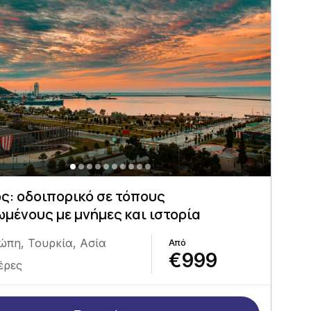
ς: οδοιπορικό σε τόπους
μένους με μνήμες και ιστορία
ώπη
,
Τουρκία
,
Ασία
€999
έρες