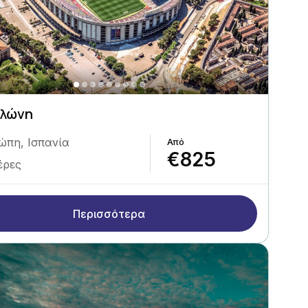
ελώνη
ώπη
,
Ισπανία
€825
έρες
Περισσότερα