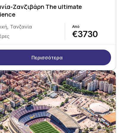
νία-Ζανζιβάρη The ultimate
ience
ική
,
Τανζανία
€3730
έρες
Περισσότερα