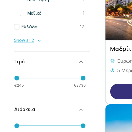
Μεξικό
1
Ελλάδα
17
Show all 2
Μαδρίτ
Ευρώ
Τιμή
5 Μέρ
€245
€3730
Διάρκεια