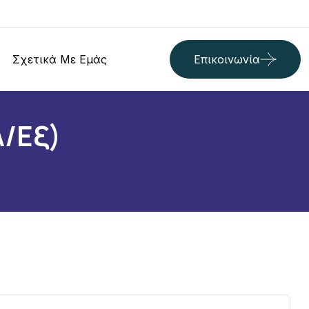
Σχετικά Με Εμάς
Επικοινωνία
α/εξ)