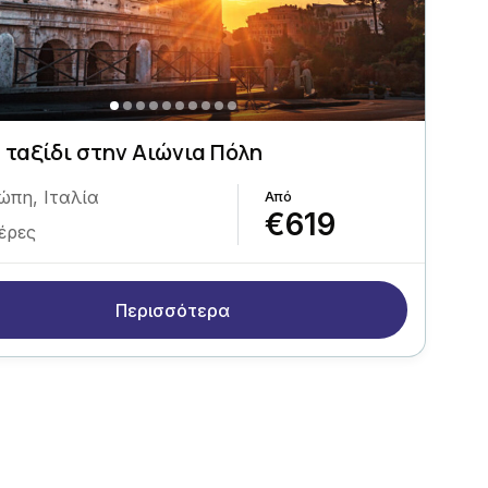
 ταξίδι στην Αιώνια Πόλη
ώπη
,
Ιταλία
€619
έρες
Περισσότερα