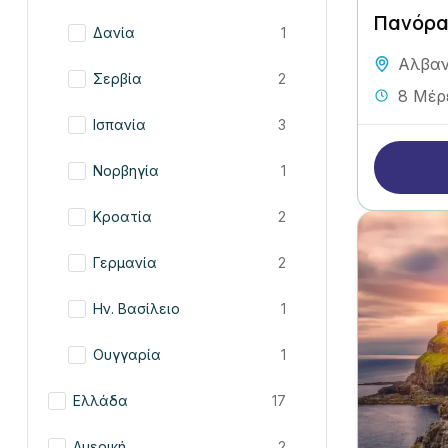
Πανόρα
Δανία
1
Αλβαν
Σερβία
2
8 Μέρ
Ισπανία
3
Νορβηγία
1
Κροατία
2
Γερμανία
2
Ην. Βασίλειο
1
Ουγγαρία
1
Ελλάδα
17
Αμερική
2