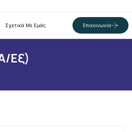
Σχετικά Με Εμάς
Επικοινωνία
α/εξ)