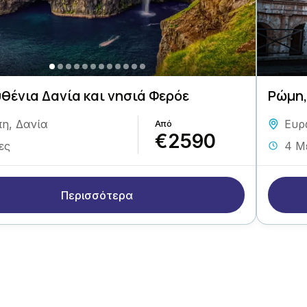
θένια Δανία και νησιά Φερόε
Ρώμη,
πη
,
Δανία
Ευρ
€2590
ες
4 Μ
Περισσότερα