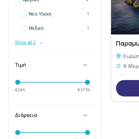
Νέα Υόρκη
1
Μεξικό
1
Παραμυ
Show all 2
Ευρώ
Τιμή
8 Μέρ
€245
€3730
Διάρκεια