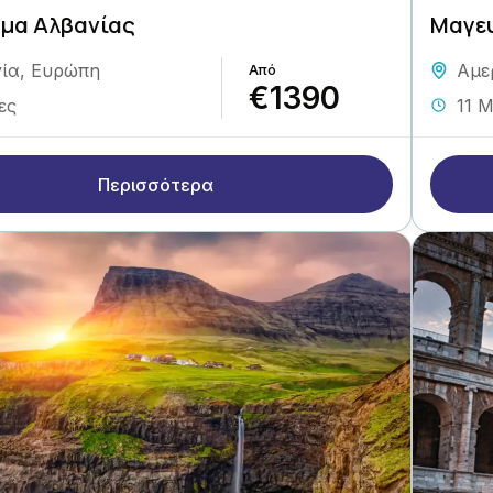
μα Αλβανίας
Μαγευ
ία
,
Ευρώπη
Αμε
€1390
ες
11 
Περισσότερα